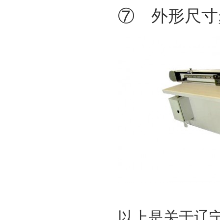
⑦ 外形尺寸;长
以上是关于辽