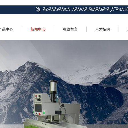
1
Ã©ÂÂÃ¥ÂÂ®Ã¦ÂÂÃ¥ÂÂ¡Ã§ÂÂ­Ã§ÂºÂ¿Ã¯Â¼Â
产品中心
新闻中心
在线留言
人才招聘