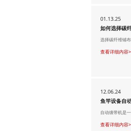
01.13.25
如何选择碳
选择碳纤维铺布
查看详细内容>
12.06.24
鱼竿设备自
自动缠带机是一
查看详细内容>