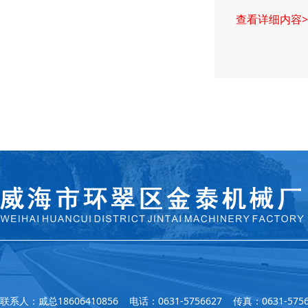
查看详细内容>
联系人：戚总18606410856 电话：0631-5756627 传真：0631