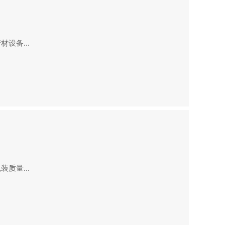
设备...
质量...