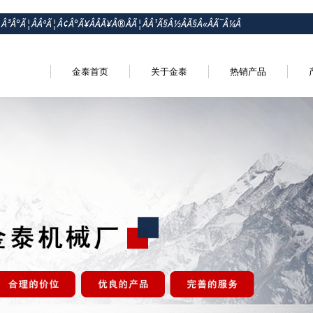
¦Â³Â°Ã¦ÂÂºÃ¦Â¢Â°Ã¥ÂÂÃ¥Â®ÂÃ¦ÂÂ¹Ã§Â½ÂÃ§Â«ÂÃ¯Â¼Â
金泰首页
关于金泰
热销产品