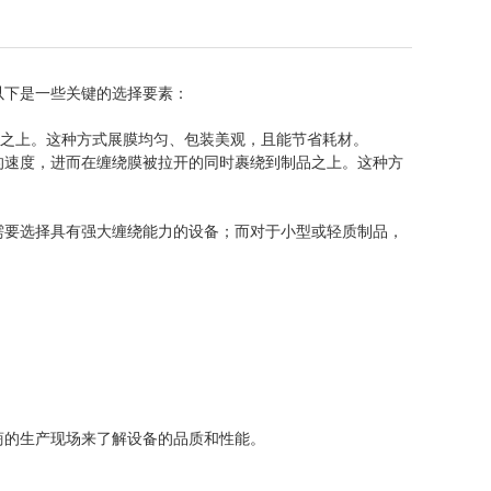
以下是一些关键
的选择要素：
品之上。这种
方式展膜均匀、包装美观，且能节省耗材。
的速度，进而在
缠绕膜被拉开的同时裹绕到制品之上。这种方
需要选择具有强
大缠绕能力的设备；而对于小型或轻质制品，
。
商的生产现场来
了解设备的品质和性能。