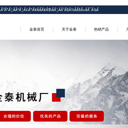
¦Â³Â°Ã¦ÂÂºÃ¦Â¢Â°Ã¥ÂÂÃ¥Â®ÂÃ¦ÂÂ¹Ã§Â½ÂÃ§Â«ÂÃ¯Â¼Â
金泰首页
关于金泰
热销产品