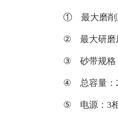
① 最大磨削
② 最大研磨
③ 砂带规格：1
④ 总容量：2
⑤ 电源：3相4