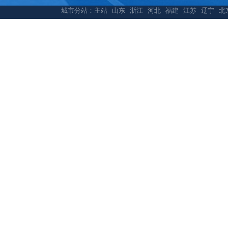
城市分站：
主站
山东
浙江
河北
福建
江苏
辽宁
北