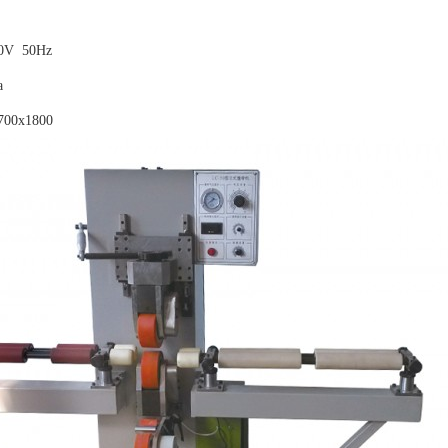
V 50Hz
a
0x1800