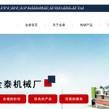
¦Â³Â°Ã¦ÂÂºÃ¦Â¢Â°Ã¥ÂÂÃ¥Â®ÂÃ¦ÂÂ¹Ã§Â½ÂÃ§Â«ÂÃ¯Â¼Â
金泰首页
关于金泰
热销产品