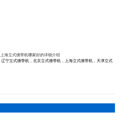
，上海立式缠带机哪家好的详细介绍
，
辽宁立式缠带机
，
北京立式缠带机
，
上海立式缠带机
，
天津立式