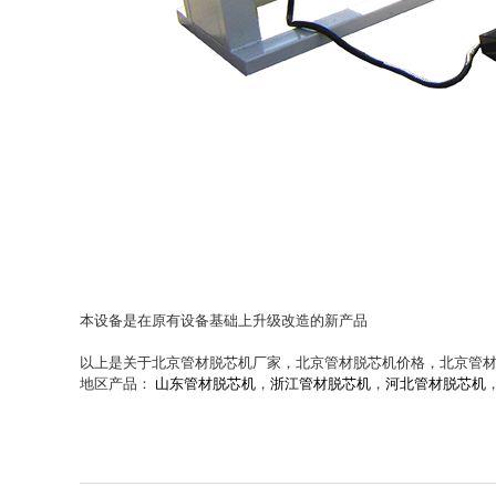
本设备是在原有设备基础上升级改造的新产品
以上是关于北京管材脱芯机厂家，北京管材脱芯机价格，北京管
地区产品：
山东管材脱芯机
，
浙江管材脱芯机
，
河北管材脱芯机