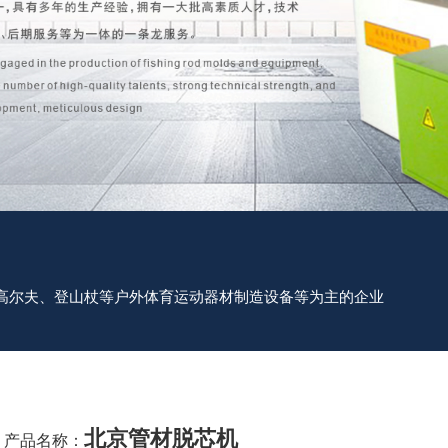
高尔夫、登山杖等户外体育运动器材制造设备等为主的企业
北京管材脱芯机
产品名称：