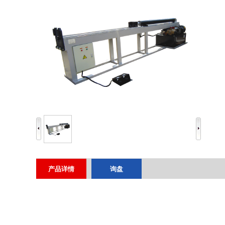
产品详情
询盘