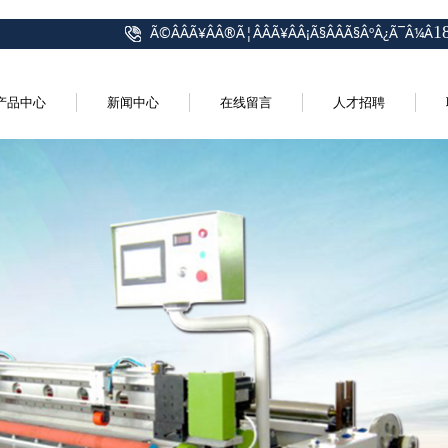
1
Ã©ÂÂÃ¥ÂÂ®Ã¦ÂÂÃ¥ÂÂ¡Ã§ÂÂ­Ã§ÂºÂ¿Ã¯Â¼Â
产品中心
新闻中心
在线留言
人才招聘