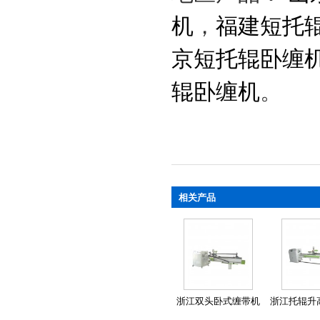
机
，
福建短托
京短托辊卧缠
辊卧缠机
。
相关产品
浙江双头卧式缠带机
浙江托辊升