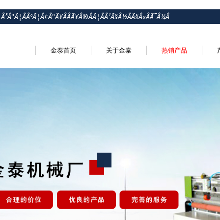
¦Â³Â°Ã¦ÂÂºÃ¦Â¢Â°Ã¥ÂÂÃ¥Â®ÂÃ¦ÂÂ¹Ã§Â½ÂÃ§Â«ÂÃ¯Â¼Â
金泰首页
关于金泰
热销产品